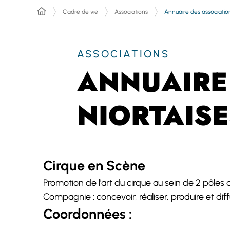
Annuaire des association
Cadre de vie
Associations
ASSOCIATIONS
ANNUAIRE
NIORTAISE
Cirque en Scène
Promotion de l'art du cirque au sein de 2 pôles d'activité. Pôle école du cirque : découverte, initiation, perfectionnement aux arts du cirque. Pôle
Compagnie : concevoir, réaliser, produire et dif
Coordonnées :