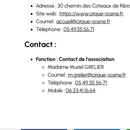
Adresse : 30 chemin des Coteaux de Rib
Site web :
https://www.cirque-scene.fr
Courriel :
accueil@cirque-scene.fr
Téléphone :
05.49.35.56.71
Contact :
Fonction : Contact de l'association
Madame Muriel GRELIER
Courriel :
m.grelier@cirque-scene.fr
Téléphone :
05 49 35 56 71
Mobile :
06.23.41.16.64